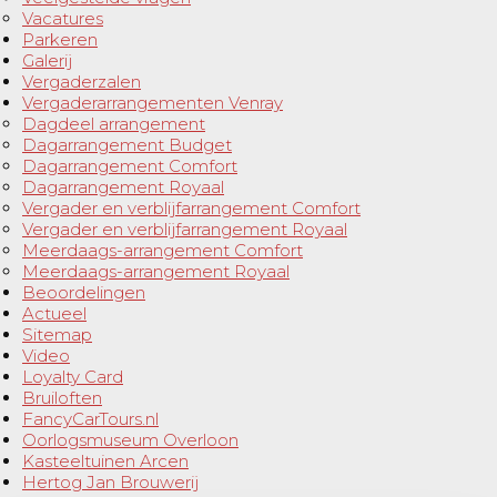
Vacatures
Parkeren
Galerij
Vergaderzalen
Vergaderarrangementen Venray
Dagdeel arrangement
Dagarrangement Budget
Dagarrangement Comfort
Dagarrangement Royaal
Vergader en verblijfarrangement Comfort
Vergader en verblijfarrangement Royaal
Meerdaags-arrangement Comfort
Meerdaags-arrangement Royaal
Beoordelingen
Actueel
Sitemap
Video
Loyalty Card
Bruiloften
FancyCarTours.nl
Oorlogsmuseum Overloon
Kasteeltuinen Arcen
Hertog Jan Brouwerij