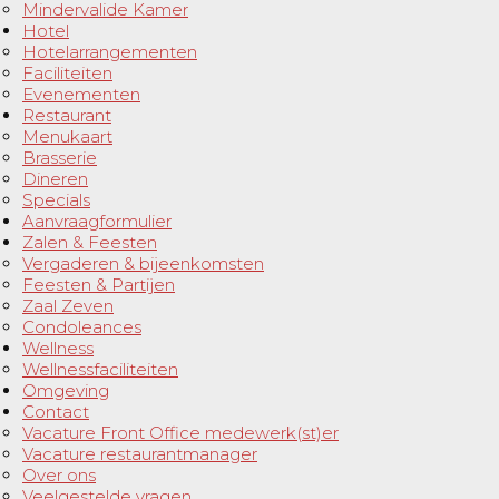
Mindervalide Kamer
Hotel
Hotelarrangementen
Faciliteiten
Evenementen
Restaurant
Menukaart
Brasserie
Dineren
Specials
Aanvraagformulier
Zalen & Feesten
Vergaderen & bijeenkomsten
Feesten & Partijen
Zaal Zeven
Condoleances
Wellness
Wellnessfaciliteiten
Omgeving
Contact
Vacature Front Office medewerk(st)er
Vacature restaurantmanager
Over ons
Veelgestelde vragen