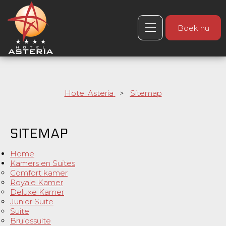
Boek nu
Hotel Asteria
>
Sitemap
SITEMAP
Home
Kamers en Suites
Comfort kamer
Royale Kamer
Deluxe Kamer
Junior Suite
Suite
Bruidssuite