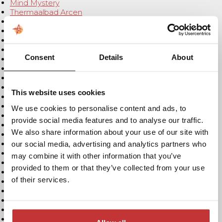
Mind Mystery
Thermaalbad Arcen
Designer outlet Roermond
Venlo Centrum Zuid
Fietsen in Noord Limburg
E-chopper
Consent
Details
About
ZooParc Overloon
Sinterklaasbrunch
Kerst bij restaurant Asteria
Kerstbrunch
This website uses cookies
Kerst Familiebuffet
Kerst Proeverijmenu
We use cookies to personalise content and ads, to
Kerst Diner Dansant
provide social media features and to analyse our traffic.
Asteria Knapzakken tour
We also share information about your use of our site with
Overnachten Noord Limburg
Algemene voorwaarden
our social media, advertising and analytics partners who
Openlucht Museum de Locht
may combine it with other information that you’ve
3-daags hotelarrangement met diner
provided to them or that they’ve collected from your use
Marel - PSH 2023
of their services.
Privé Sauna met overnachting
Overnachten in Venray
Bijzonder overnachten Limburg
Fietshotel Limburg
Moederdag