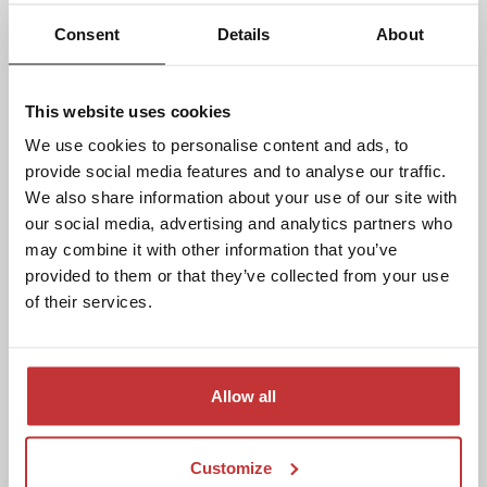
Consent
Details
About
This website uses cookies
We use cookies to personalise content and ads, to
provide social media features and to analyse our traffic.
We also share information about your use of our site with
our social media, advertising and analytics partners who
may combine it with other information that you’ve
provided to them or that they’ve collected from your use
KASTEELTUINEN ARCEN
of their services.
Kasteeltuinen Arcen is gelegen in het
pittoreske dorpje Arcen, in de prachtige
Maasduinen van Noord-Limburg. Het is een
Allow all
van de meest veelzijdige bloemen- en
plantenparken van Europa. Laat je zintuigen
Customize
prikkelen, beleef de historie en ontdek de