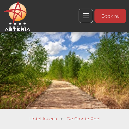
Boek nu
Hotel Asteria
>
De Groote Peel