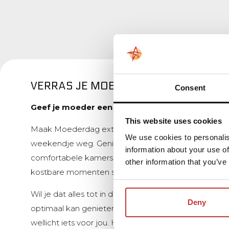
VERRAS JE MOEDER MET EEN NACHT
Consent
Geef je moeder een weekend vol ontspanning e
This website uses cookies
Maak Moederdag extra bijzonder door haar te verras
We use cookies to personalis
weekendje weg. Geniet samen van een verblijf in e
information about your use of
comfortabele kamers, ontdek de veelzijdige omgevi
other information that you’ve
kostbare momenten samen.
Wil je dat alles tot in de puntjes geregeld is, zodat
Deny
optimaal kan genieten? Dan zijn onze volledig ver
wellicht iets voor jou. Hiermee geniet je van een ove