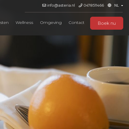
info@asteria.nl
0478511466
sten
Wellness
Omgeving
Contact
Boek nu