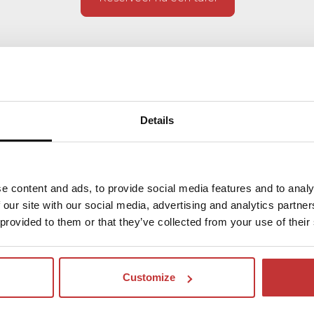
JE WEG
Details
n verwennerij!
sen met een heerlijk
e content and ads, to provide social media features and to analy
en van onze
 our site with our social media, advertising and analytics partn
ng en beleef
 provided to them or that they’ve collected from your use of their
 jouw moeder of partner
Customize
zorgde arrangementen
rnachting inclusief