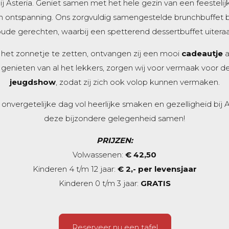
ij Asteria. Geniet samen met het hele gezin van een feestelij
en ontspanning. Ons zorgvuldig samengestelde brunchbuffet 
ude gerechten, waarbij een spetterend dessertbuffet uiteraa
 het zonnetje te zetten, ontvangen zij een mooi
cadeautje
a
en genieten van al het lekkers, zorgen wij voor vermaak voor 
jeugdshow
, zodat zij zich ook volop kunnen vermaken.
ergetelijke dag vol heerlijke smaken en gezelligheid bij As
deze bijzondere gelegenheid samen!
PRIJZEN:
Volwassenen:
€ 42,50
Kinderen 4 t/m 12 jaar:
€ 2,- per levensjaar
Kinderen 0 t/m 3 jaar:
GRATIS
Reserveer nu een tafel