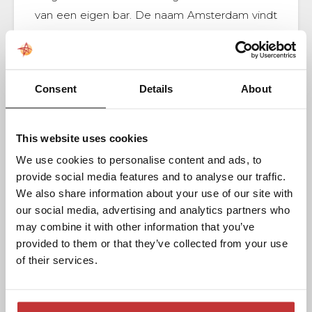
van een eigen bar. De naam Amsterdam vindt
u terug in de wanddecoratie, waar u onder
andere de mooie grachtenpanden van onze
hoofdstad staan afgebeeld.
Consent
Details
About
Meer informatie over de diverse opstellingen,
de audiovisuele mogelijkheden, zaalhuur en
This website uses cookies
andere belangrijke aspecten voor uw
We use cookies to personalise content and ads, to
bijeenkomst bij Asteria kunt u vinden in
provide social media features and to analyse our traffic.
onze
vergadermap.
We also share information about your use of our site with
our social media, advertising and analytics partners who
may combine it with other information that you’ve
provided to them or that they’ve collected from your use
of their services.
100
122 m2