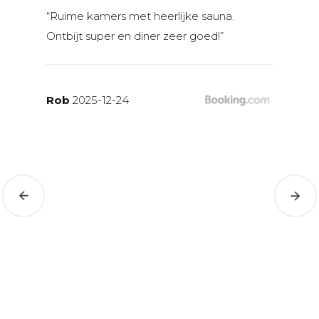
fie
“Ruime kamers met heerlijke sauna.
“Verzorg
Kamers:
Ontbijt super en diner zeer goed!”
proper h
afgeslote
om mooi
omligge
Rob
2025-12-24
Luc
2025