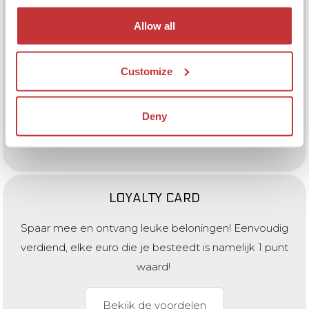
Heb je iets te vieren? Dan ben je bij ons aan het juiste
adres. Onze grote, moderne feestzaal bied je alle
Allow all
faciliteiten die jij nodig hebt voor een onvergetelijke dag
onder één dak.
Customize
Bekijk de mogelijkheden
Deny
LOYALTY CARD
Spaar mee en ontvang leuke beloningen! Eenvoudig
verdiend, elke euro die je besteedt is namelijk 1 punt
waard!
Bekijk de voordelen