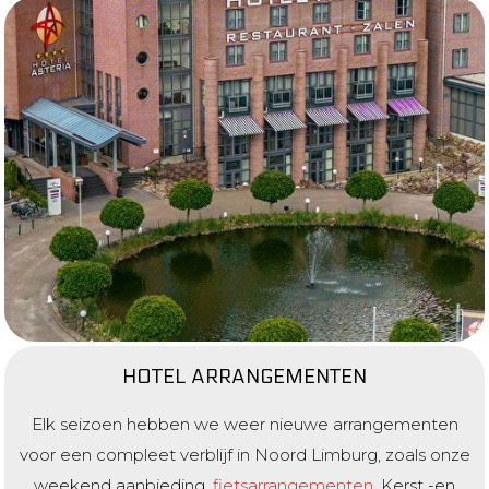
HOTEL ARRANGEMENTEN
Elk seizoen hebben we weer nieuwe arrangementen
voor een compleet verblijf in Noord Limburg, zoals onze
weekend aanbieding,
fietsarrangementen
, Kerst -en