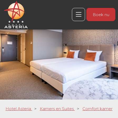
Boek nu
Hotel Asteria
>
Kamers en Suites
>
Comfort kamer