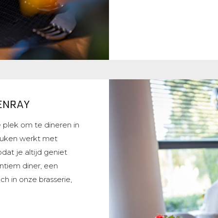
VENRAY
é plek om te dineren in
euken werkt met
at je altijd geniet
intiem diner, een
h in onze brasserie,