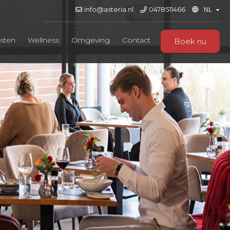
info@asteria.nl
0478511466
sten
Wellness
Omgeving
Contact
Boek nu