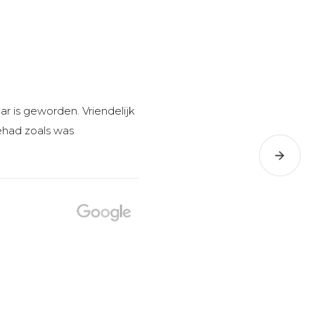
r is geworden. Vriendelijk
“We hebben gegeten in de brasseri
ehad zoals was
Ine
2025-02-23