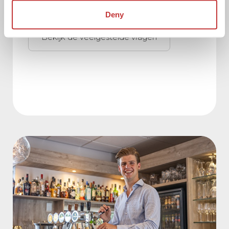
het e-mail adres
info@asteria.nl
.
Deny
Bekijk de veelgestelde vragen