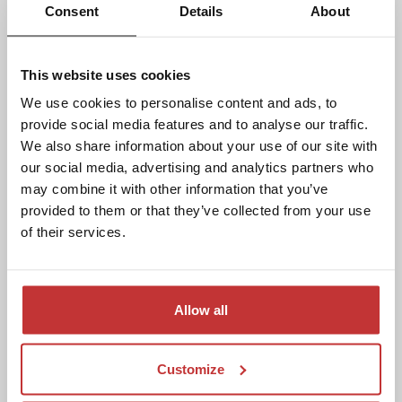
Consent
Details
About
VEELGESTELDE VRAGEN
This website uses cookies
We begrijpen dat je misschien met vragen zit,
We use cookies to personalise content and ads, to
provide social media features and to analyse our traffic.
en de kans is groot dat we die al eens eerder
We also share information about your use of our site with
hebben beantwoord. Daarom hebben we
our social media, advertising and analytics partners who
een overzicht samengesteld van de meest
may combine it with other information that you’ve
gestelde vragen, inclusief duidelijke
provided to them or that they’ve collected from your use
antwoorden. Neem gerust een kijkje; wie
of their services.
weet staat jouw vraag er ook tussen en heb
je direct het antwoord dat je zoekt.
Allow all
Mocht je andere vragen hebben of meer
informatie wensen, dan staan onze collega’s
van de receptie voor je klaar. Je ze bereiken
Customize
via het telefoonnummer
0478 511 466
of via