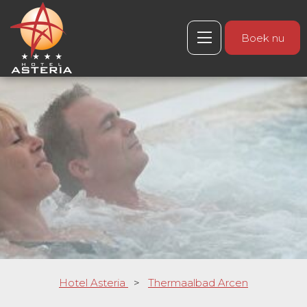
Boek nu
Hotel Asteria
>
Thermaalbad Arcen