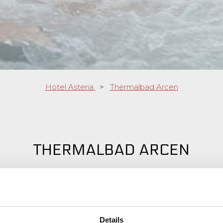
Hotel Asteria
>
Thermalbad Arcen
THERMALBAD ARCEN
dankt seinen Namen den Bädern mit 35-36 °C heißem Therm
elle entspringt. Das Thermalwasser enthält von Natur aus viel
id. Aufgrund dieser einzigartigen Zusammensetzung in Verb
ssers hat ein Besuch im Thermaalbad eine wohltuende Wirku
Details