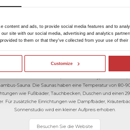
 verfügt über mehrere Bäder, sowohl im Innen- als auch im
auch alle möglichen Einrichtungen, um Ihren Besuch noch a
auf den Sprudelbänken im Wasser die Vorzüge des sprudeln
e content and ads, to provide social media features and to analy
Sie stellen sich unter den Wasserfall und spüren, wie entsp
 our site with our social media, advertising and analytics partn
st. Auch die Whirlpools und Unterwasserstrahlmassagen sind 
 provided to them or that they’ve collected from your use of their
 nach dem Aufenthalt im Wasser ist es sehr angenehm, in ei
hin zu träumen.
Customize
gt über mehrere Saunen, und der Eintritt zu den Saunen ist i
eht aus 6 finnischen Saunen, darunter 3 Eukalyptus-Saunen, e
Bambus-Sauna. Die Saunas haben eine Temperatur von 80-90
ichtungen wie Fußbäder, Tauchbecken, Duschen und einen 2
. Für zusätzliche Einrichtungen wie Dampfbäder, Kräuterbäd
Sonnenstudio wird ein kleiner Aufpreis erhoben.
Besuchen Sie die Website