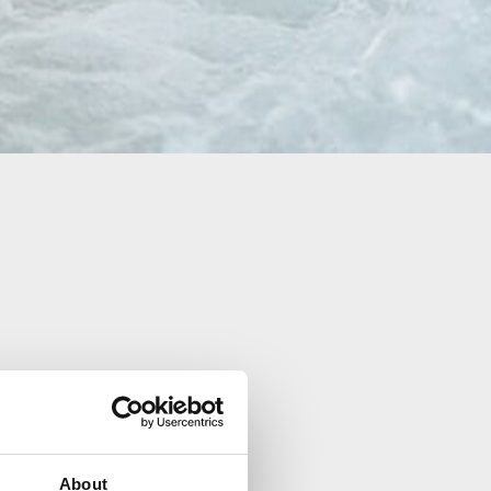
al-Mineralwasser, das aus
e wertvolle Mineralien wie
indung mit der Wärme des
ng.
About