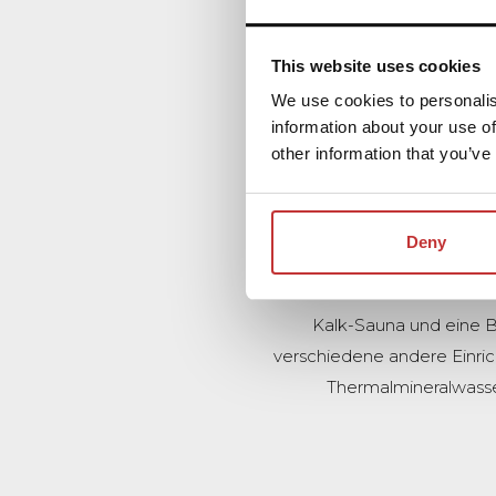
Das Thermalbad Arcen
Thermalbädern finden Sie 
This website uses cookies
können Sie zum Beispiel 
We use cookies to personalis
(35-36 °C) genießen. Oder 
information about your use of
für Nacken und Schultern i
other information that you’ve
strapazierten Muskeln. Und
Deny
Das Thermalbad Arcen verfü
Die Saunalandschaft best
Kalk-Sauna und eine 
verschiedene andere Einr
Thermalmineralwasser