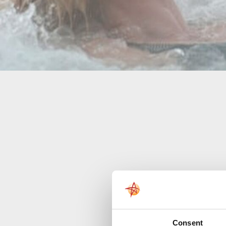
Das Thermalbad Arcen ver
einer 892 Meter tiefen Qu
Eisen, Mangan und Fluor
Wa
Consent