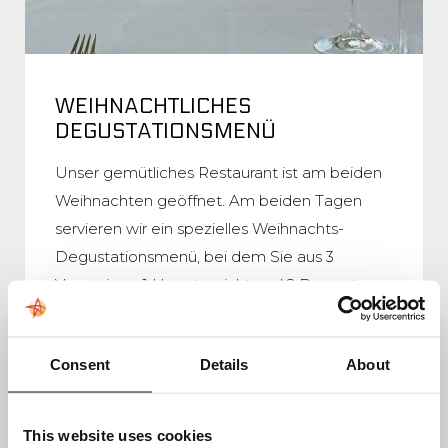
WEIHNACHTLICHES
DEGUSTATIONSMENÜ
Unser gemütliches Restaurant ist am beiden
Weihnachten geöffnet. Am beiden Tagen
servieren wir ein spezielles Weihnachts-
Degustationsmenü, bei dem Sie aus 3
Vorspeisen, 1 Hauptgericht und 2 Desserts
wählen können. Am beiden Weihnachten sind
Sie bereits um 15:00 Uhr willkommen. Für
Consent
Details
About
Kinder haben wir ein spezielles Kindermenü,
das für jedes Kind ein Geschenk enthält.
This website uses cookies