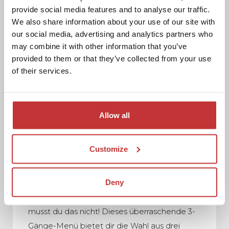
provide social media features and to analyse our traffic.
We also share information about your use of our site with
our social media, advertising and analytics partners who
may combine it with other information that you’ve
provided to them or that they’ve collected from your use
of their services.
Allow all
DEGUSTATIONSMENÜ
Customize
Kannst du dich nicht zwischen all den
Deny
köstlichen Gerichten entscheiden? Kein
Problem, mit unserem
Degustationsmenü
musst du das nicht! Dieses überraschende 3-
Gänge-Menü bietet dir die Wahl aus drei