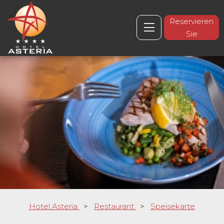
Reservieren
Sie
Hotel Asteria
>
Restaurant
>
Speisekarte