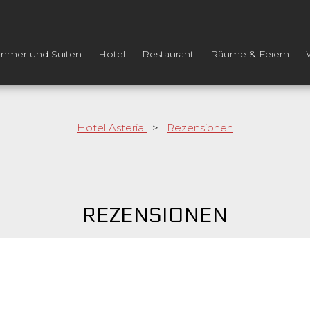
mmer und Suiten
Hotel
Restaurant
Räume & Feiern
Hotel Asteria
>
Rezensionen
REZENSIONEN