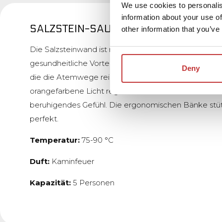
We use cookies to personalis
information about your use of
SALZSTEIN-SAUNA
other information that you’ve
Die Salzsteinwand ist nicht nur optisch wunderschön
gesundheitliche Vorteile. Bei Erwärmung gibt das Sal
Deny
die die Atemwege reinigen und bei Atemproblemen
orangefarbene Licht regt die Kreativität an und verm
beruhigendes Gefühl. Die ergonomischen Bänke stü
perfekt.
Temperatur:
75-90 °C
Duft:
Kaminfeuer
Kapazität:
5 Personen