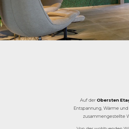
Auf der
Obersten Eta
Entspannung, Wärme und E
zusammengestellte We
Von der wohltuenden Wä