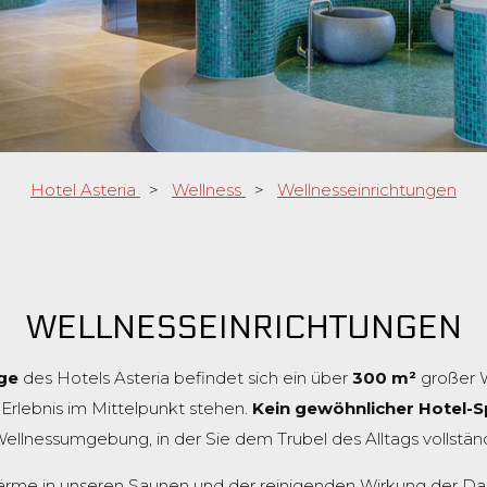
Hotel Asteria
>
Wellness
>
Wellnesseinrichtungen
WELLNESSEINRICHTUNGEN
ge
des Hotels Asteria befindet sich ein über
300 m²
großer W
rlebnis im Mittelpunkt stehen.
Kein gewöhnlicher Hotel-
llnessumgebung, in der Sie dem Trubel des Alltags vollständ
rme in unseren Saunen und der reinigenden Wirkung der Dam