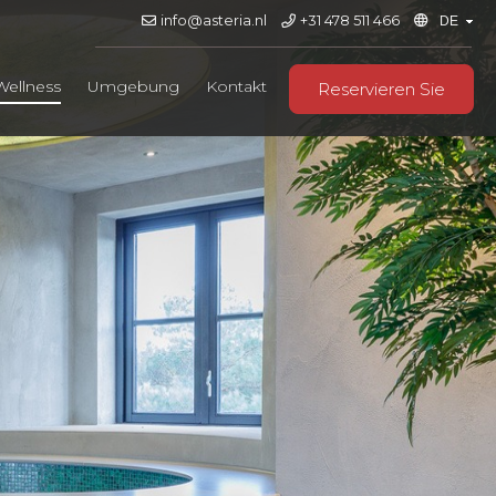
info@asteria.nl
+31 478 511 466
Wellness
Umgebung
Kontakt
Reservieren Sie