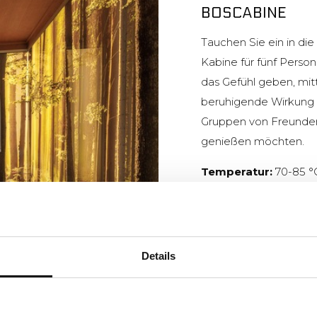
BOSCABINE
Tauchen Sie ein in di
Kabine für fünf Perso
das Gefühl geben, mitt
beruhigende Wirkung u
Gruppen von Freunden
genießen möchten.
Temperatur:
70-85 °
Duft:
Kiefer
Kapazität:
5 Persone
Details