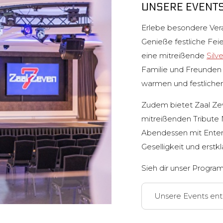
UNSERE EVENT
Erlebe besondere Vera
Genieße festliche Fei
eine mitreißende
Silv
Familie und Freunden 
warmen und festliche
Zudem bietet Zaal Zev
mitreißenden Tribute N
Abendessen mit Entert
Geselligkeit und erstk
Sieh dir unser Progra
Unsere Events en