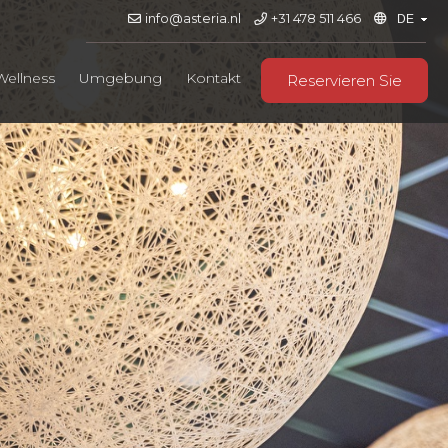
info@asteria.nl
+31 478 511 466
Wellness
Umgebung
Kontakt
Reservieren Sie