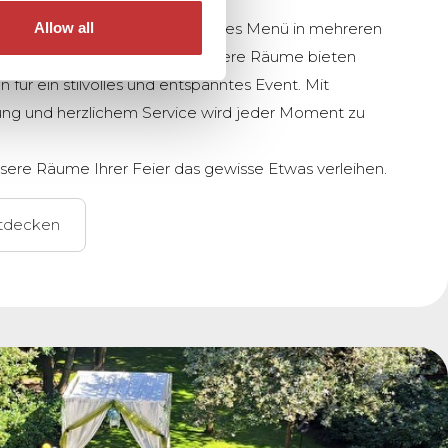
 ein sorgfältig zusammengestelltes Menü in mehreren
Allow all
änk mit kleinen Häppchen: unsere Räume bieten
für ein stilvolles und entspanntes Event. Mit
ung und herzlichem Service wird jeder Moment zu
sere Räume Ihrer Feier das gewisse Etwas verleihen.
tdecken