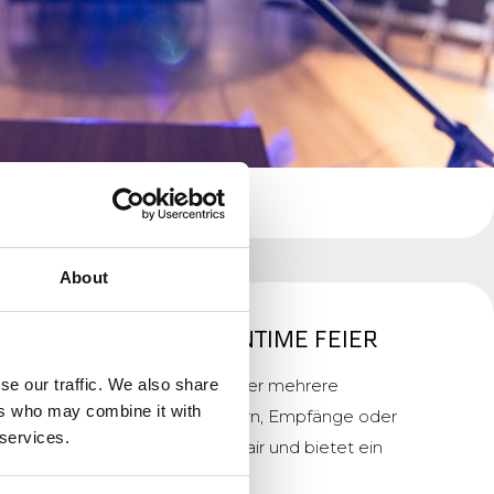
About
E RÄUME FÜR EINE INTIME FEIER
se our traffic. We also share
 verfügt das Hotel Asteria über mehrere
ers who may combine it with
die sich ideal für kleinere Feiern, Empfänge oder
 services.
der Raum hat sein eigenes Flair und bietet ein
ersönliche Anlässe.