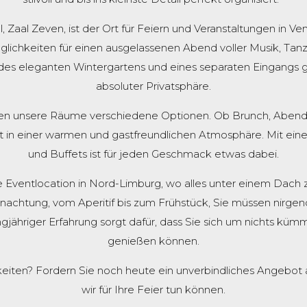
 Zaal Zeven, ist der Ort für Feiern und Veranstaltungen in Ve
lichkeiten für einen ausgelassenen Abend voller Musik, Tanz
es eleganten Wintergartens und eines separaten Eingangs ge
absoluter Privatsphäre.
eten unsere Räume verschiedene Optionen. Ob Brunch, Aben
t in einer warmen und gastfreundlichen Atmosphäre. Mit ei
und Buffets ist für jeden Geschmack etwas dabei.
die Eventlocation in Nord-Limburg, wo alles unter einem 
nachtung, vom Aperitif bis zum Frühstück, Sie müssen nirgen
ngjähriger Erfahrung sorgt dafür, dass Sie sich um nichts kü
genießen können.
keiten? Fordern Sie noch heute ein unverbindliches Angebot
wir für Ihre Feier tun können.