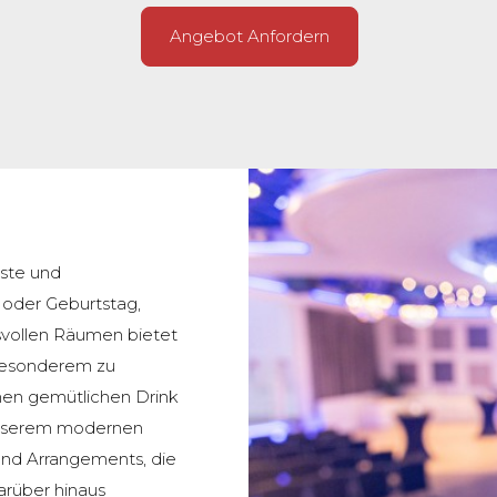
Angebot Anfordern
este und
 oder Geburtstag,
svollen Räumen bietet
Besonderem zu
nen gemütlichen Drink
 unserem modernen
und Arrangements, die
arüber hinaus