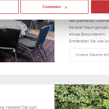
Ob festliches Buffet,
Customize
Gängen oder ein Getr
den perfekten Rahmen 
flexibler Raumgestalt
etwas Besonderem.
Entdecken Sie, wie un
Unsere Räume en
ria. Heiraten Sie zum