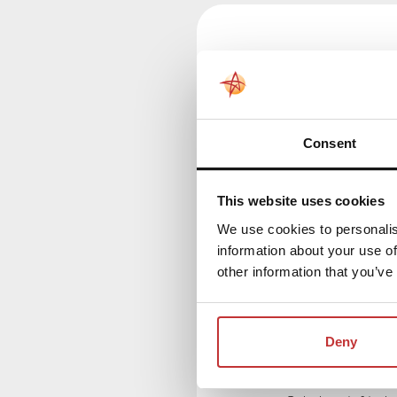
Tagungs- und Überna
Nutzung eines 
Herzliche Begrü
Consent
und Kuchen
Gepflegtes Mitt
This website uses cookies
Restaurant
Unbegrenzt Kaff
We use cookies to personalis
information about your use of
Softdrinks während
other information that you’ve
Nutzung von Flip
Konferenzkoffer un
Tagungsraum
Deny
Nutzung eines B
Möbels