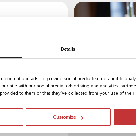
chtungspaket Royal:
Tagungsraumes
ßung mit Kaffee/Tee
Details
agsessen in unserem
ee/Tee, Eiswasser und
e content and ads, to provide social media features and to analy
 our site with our social media, advertising and analytics partn
 des Meetings
 provided to them or that they’ve collected from your use of their
chart,
d Leinwand im
Customize
eamers oder AV-