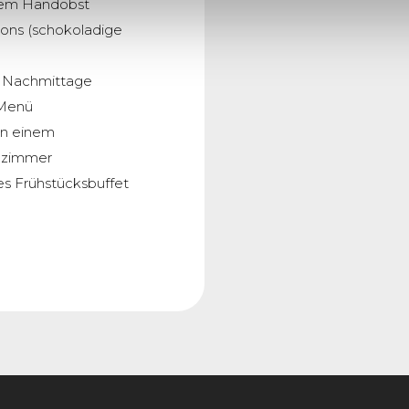
chem Handobst
ions (schokoladige
e Nachmittage
-Menü
in einem
lzimmer
ges Frühstücksbuffet